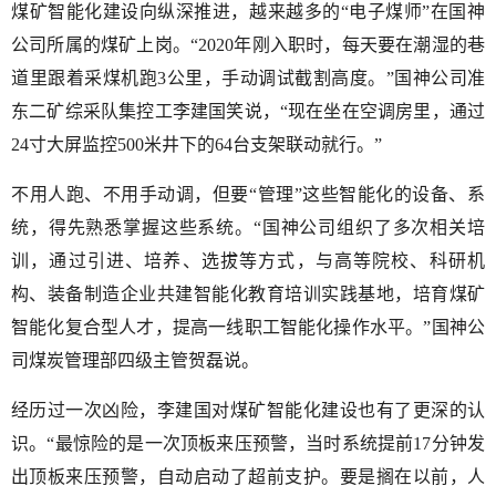
煤矿智能化建设向纵深推进，越来越多的“电子煤师”在国神
公司所属的煤矿上岗。“2020年刚入职时，每天要在潮湿的巷
道里跟着采煤机跑3公里，手动调试截割高度。”国神公司准
东二矿综采队集控工李建国笑说，“现在坐在空调房里，通过
24寸大屏监控500米井下的64台支架联动就行。”
不用人跑、不用手动调，但要“管理”这些智能化的设备、系
统，得先熟悉掌握这些系统。“国神公司组织了多次相关培
训，通过引进、培养、选拔等方式，与高等院校、科研机
构、装备制造企业共建智能化教育培训实践基地，培育煤矿
智能化复合型人才，提高一线职工智能化操作水平。”国神公
司煤炭管理部四级主管贺磊说。
经历过一次凶险，李建国对煤矿智能化建设也有了更深的认
识。“最惊险的是一次顶板来压预警，当时系统提前17分钟发
出顶板来压预警，自动启动了超前支护。要是搁在以前，人