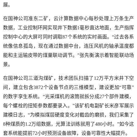
展。
在国神公司准东二矿，云计算数据中心每秒处理上万条生产
数据，工业控制环网实现井下数据1毫秒直达地面，生产指挥
控制中心的大屏可同时调取87个系统的实时画面。“过去各系
统像信息孤岛，现在通过数据中台，连压风机的轴承温度都
能和主运输皮带的煤量联动调节。”张先衡演示着智能联动场
景。
在国神公司三道沟煤矿，技术团队扫描了12万平方米井下空
间，建立包含3872个设备节点的三维模型，建设更加“可靠”
的数字孪生系统。“光采煤机的滚筒就拆分成27个部件建模，
每个螺栓的扭矩参数都要录入。”该矿机电副矿长米彦军展示
建模日志，“为模拟煤层硬度变化对截齿的磨损，我们采集了
8种煤质的1.2万组数据，光算法训练就用了480小时。”如今这
套系统能提前72小时预测设备故障，设备可靠性大幅提升。