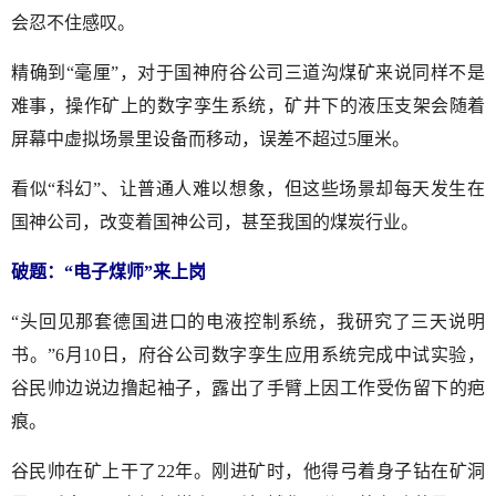
会忍不住感叹。
精确到“毫厘”，对于国神府谷公司三道沟煤矿来说同样不是
难事，操作矿上的数字孪生系统，矿井下的液压支架会随着
屏幕中虚拟场景里设备而移动，误差不超过5厘米。
看似“科幻”、让普通人难以想象，但这些场景却每天发生在
国神公司，改变着国神公司，甚至我国的煤炭行业。
破题：“电子煤师”来上岗
“头回见那套德国进口的电液控制系统，我研究了三天说明
书。”6月10日，府谷公司数字孪生应用系统完成中试实验，
谷民帅边说边撸起袖子，露出了手臂上因工作受伤留下的疤
痕。
谷民帅在矿上干了22年。刚进矿时，他得弓着身子钻在矿洞