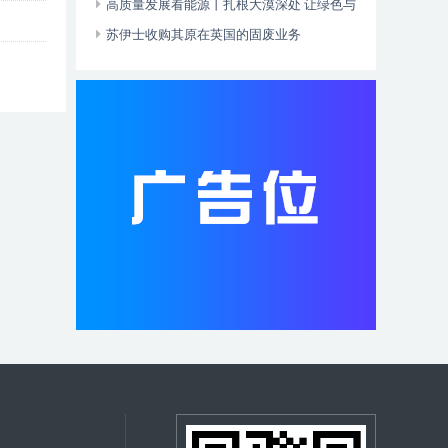
高质量发展看能源丨扎根大漠深处 让绿色与
油气共舞
苏伊士收购其原在英国的固废业务