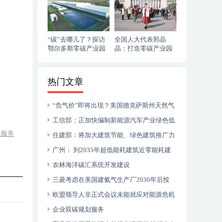
“碳”去哪儿了？探访
全国人大代表郭晶
鄂尔多斯零碳产业园
晶：打造零碳产业园
和重大项目库 发展新
质生产力
热门文章
“负气价”即将出现？美国德克萨斯州天然气
价格正无限逼近零
工信部：正加快编制新能源汽车产业绿色低
碳服务
碳发展路线图
住建部：将加大建筑节能、绿色建筑推广力
度
广州： 到2035年超低能耗建筑近零能耗建
筑成为全国发展样板
农林海洋碳汇系统开发建设
三菱考虑在美国建氨气生产厂2030年后投
产，产量最高1000万吨/年
欧盟领导人非正式会议未能就应对能源危机
达成具体成果
企业双碳规划服务